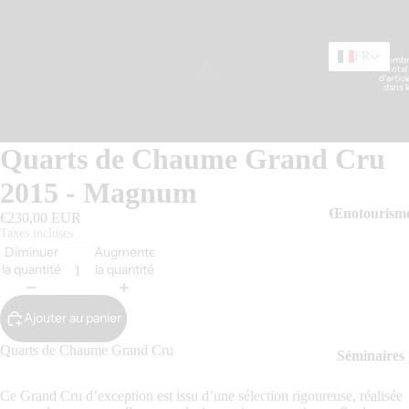
FR
Nomb
total
Nos Vins
d’articl
dans l
panier:
Quarts de Chaume Grand Cru
2015 - Magnum
Œnotourism
€230,00 EUR
Taxes incluses.
Diminuer
Augmenter
la quantité
la quantité
Ajouter au panier
Quarts de Chaume Grand Cru
Séminaires
Ce Grand Cru d’exception est issu d’une sélection rigoureuse, réalisée