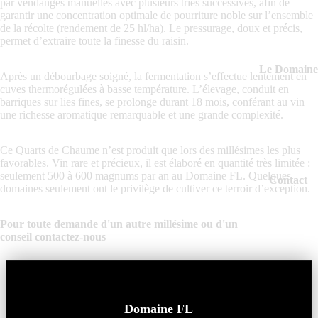
par vendanges manuelles avec plusieurs tries successives, afin de
garantir une concentration optimale de pourriture noble sur l’ensemble
de la récolte (rendement de 25 hl/ha). Le pressurage, doux et précis,
permet d’extraire toute la finesse du raisin.
Le Domaine
Après un débourbage soigné, la fermentation s’effectue lentement en
cuves thermorégulées à basse température. L’élevage, conduit en
barriques sur lies fines, se prolonge durant 18 mois, conférant au vin
une richesse aromatique remarquable et une grande complexité.
Ce Quarts de Chaume n’est produit que lors des millésimes les plus
favorables. Vin rare et précieux, il est élaboré en quantité très limitée :
seulement 500 à 600 magnums par an au Domaine FL. Quelques
Contact
domaines seulement ont le privilège de cultiver ce terroir d’exception.
Pour toute demande d'un autre millésime ou d'un
conseil
contactez-nous
Plus
La quantité minimale pour votre commande est de 3
Domaine FL