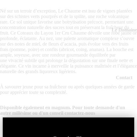
Né sur un terroir d’exception, Le Chaume est issu de vignes plantées
sur des schistes verts pourprés et de la spilite, une roche volcanique
rare. Ce sol unique favorise une botrytisation précoce, permettant une
concentration naturelle des sucres tout en préservant la fraîcheur du
Le Domaine
fruit. Ce Coteaux du Layon 1er Cru Chaume dévoile une robe jaune or
profonde, éclatante. Au nez, une palette aromatique complexe s’ouvre
sur des notes de miel, de fleurs d’acacia, puis évolue vers des fruits
frais (pomme, poire) et confits (abricot, coing, ananas). La bouche est
ample, soyeuse, avec une rondeur gourmande équilibrée par
une vivacité subtile qui prolonge la dégustation sur une finale nette et
élégante. Ce vin incarne à merveille la puissance maîtrisée et l’élégance
naturelle des grands liquoreux ligériens.
Contact
À savourer jeune pour sa fraîcheur ou après quelques années de garde
pour apprécier toute sa complexité.
Disponible également en magnum. Pour toute demande d'un
autre millésime ou d'un conseil
contactez-nous
Plus