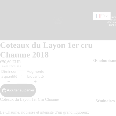
FR
Nomb
total
Nos Vins
d’articl
dans l
panier:
Coteaux du Layon 1er cru
Chaume 2018
Œnotourism
€50,60 EUR
Taxes incluses.
Diminuer
Augmenter
la quantité
la quantité
Ajouter au panier
Coteaux du Layon 1er Cru Chaume
Séminaires
Le Chaume, noblesse et intensité d’un grand liquoreux