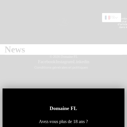
FR
Nomb
total
Nos Vins
d’articl
dans l
panier:
Politique de confidentialité
News
Conditions générales de vente
Coordonnées
© 2026
Domaine FL
Mentions légales
Facebook
Instagram
Linkedin
Œnotourism
Conditions générales et politiques
Domaine FL
Séminaires
Avez-vous plus de 18 ans ?